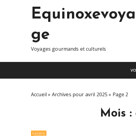
S
Equinoxevoya
k
i
p
ge
t
o
c
Voyages gourmands et culturels
o
n
VO
t
e
n
t
Accueil
»
Archives pour avril 2025
»
Page 2
Mois :
Loisirs