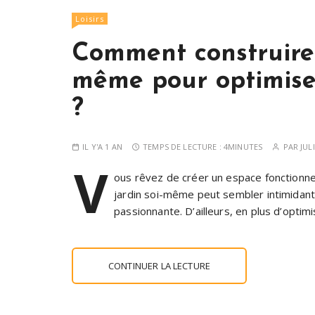
Loisirs
Comment construire 
même pour optimiser
?
IL Y'A 1 AN
TEMPS DE LECTURE :
4MINUTES
PAR
JUL
V
ous rêvez de créer un espace fonctionnel
jardin soi-même peut sembler intimidant,
passionnante. D’ailleurs, en plus d’opti
CONTINUER LA LECTURE