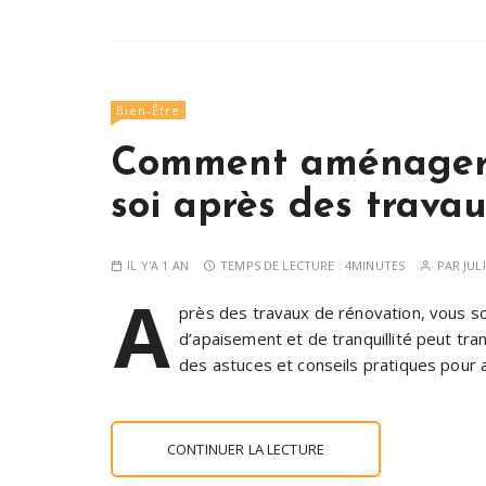
Bien-Être
Comment aménager 
soi après des trava
IL Y'A 1 AN
TEMPS DE LECTURE :
4MINUTES
PAR
JUL
A
près des travaux de rénovation, vous s
d’apaisement et de tranquillité peut tra
des astuces et conseils pratiques pour
CONTINUER LA LECTURE