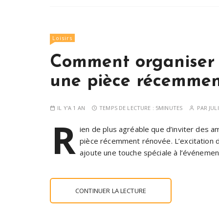
Loisirs
Comment organiser 
une pièce récemmen
IL Y'A 1 AN
TEMPS DE LECTURE :
5MINUTES
PAR
JUL
R
ien de plus agréable que d’inviter des a
pièce récemment rénovée. L’excitation d
ajoute une touche spéciale à l’événem
CONTINUER LA LECTURE