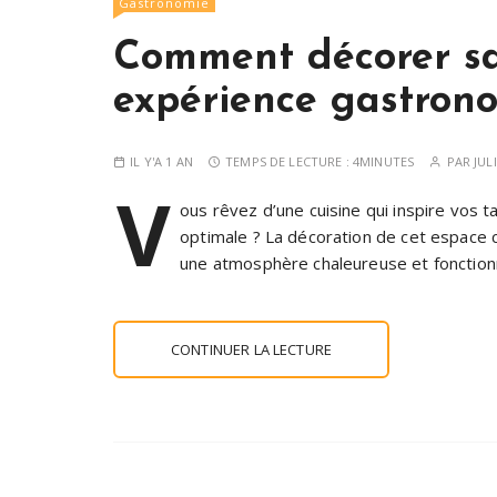
Gastronomie
Comment décorer sa
expérience gastron
IL Y'A 1 AN
TEMPS DE LECTURE :
4MINUTES
PAR
JUL
V
ous rêvez d’une cuisine qui inspire vos 
optimale ? La décoration de cet espace c
une atmosphère chaleureuse et fonctionne
CONTINUER LA LECTURE