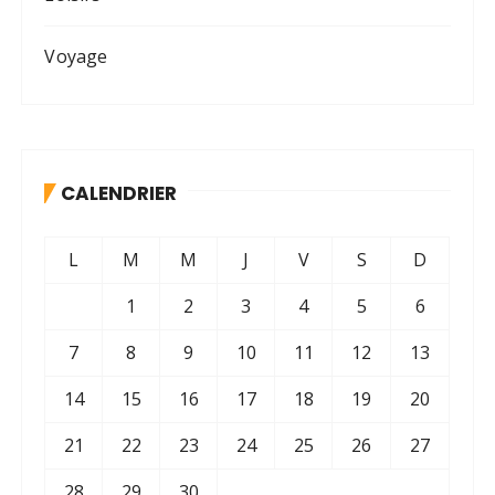
p
u
Voyage
b
l
i
c
CALENDRIER
a
t
L
M
M
J
V
S
D
i
1
2
3
4
5
6
o
n
7
8
9
10
11
12
13
s
14
15
16
17
18
19
20
21
22
23
24
25
26
27
28
29
30