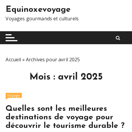
S
Equinoxevoyage
k
i
Voyages gourmands et culturels
p
t
o
c
o
Accueil
»
Archives pour avril 2025
n
t
Mois :
avril 2025
e
n
t
Voyage
Quelles sont les meilleures
destinations de voyage pour
découvrir le tourisme durable ?