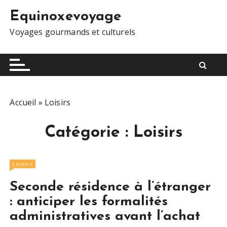
S
Equinoxevoyage
k
i
Voyages gourmands et culturels
p
t
o
c
o
Accueil
»
Loisirs
n
t
Catégorie :
Loisirs
e
n
t
Loisirs
Seconde résidence à l’étranger
: anticiper les formalités
administratives avant l’achat