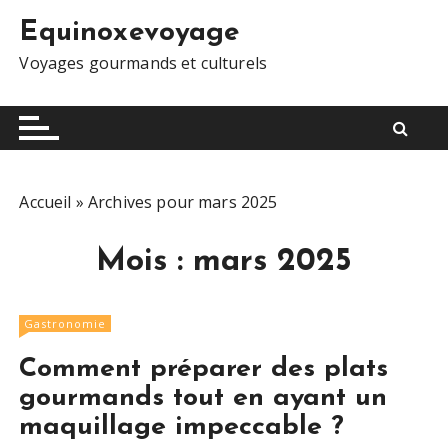
S
Equinoxevoyage
k
i
Voyages gourmands et culturels
p
t
o
c
o
Accueil
»
Archives pour mars 2025
n
t
Mois :
mars 2025
e
n
t
Gastronomie
Comment préparer des plats
gourmands tout en ayant un
maquillage impeccable ?