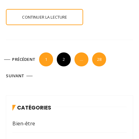
CONTINUER LA LECTURE
P
PRÉCÉDENT
1
2
…
28
a
g
SUIVANT
i
n
a
CATÉGORIES
t
i
Bien-être
o