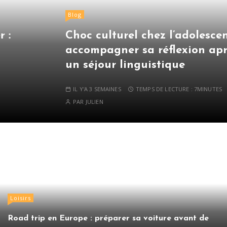
Blog
Choc culturel chez l’adolescent :
accompagner sa réflexion après
un séjour linguistique
IL Y'A 3 SEMAINES
TEMPS DE LECTURE :
7MINUTES
PAR
JULIEN
Loisirs
Road trip en Europe : préparer sa voiture avant de