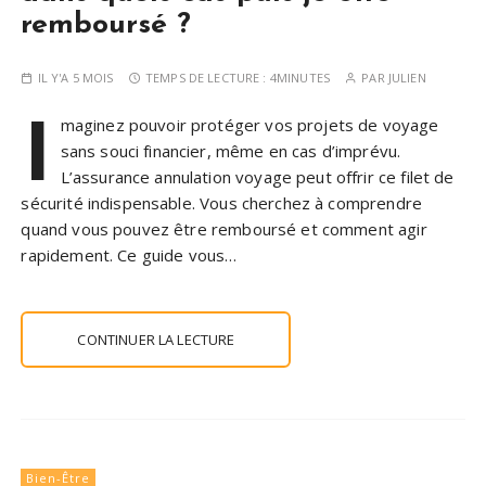
remboursé ?
IL Y'A 5 MOIS
TEMPS DE LECTURE :
4MINUTES
PAR
JULIEN
I
maginez pouvoir protéger vos projets de voyage
sans souci financier, même en cas d’imprévu.
L’assurance annulation voyage peut offrir ce filet de
sécurité indispensable. Vous cherchez à comprendre
quand vous pouvez être remboursé et comment agir
rapidement. Ce guide vous…
CONTINUER LA LECTURE
Bien-Être