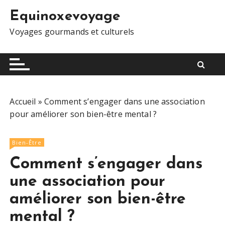
S
Equinoxevoyage
k
i
Voyages gourmands et culturels
p
t
o
c
o
Accueil
»
Comment s’engager dans une association
n
pour améliorer son bien-être mental ?
t
e
n
Bien-Être
t
Comment s’engager dans
une association pour
améliorer son bien-être
mental ?