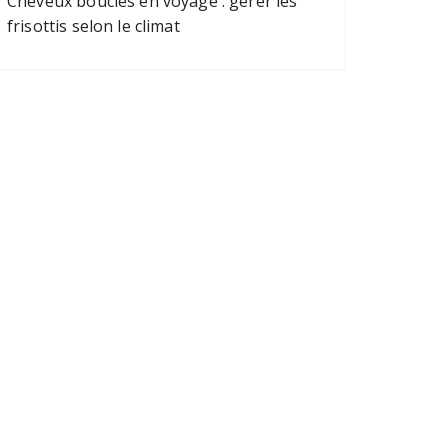
Cheveux bouclés en voyage : gérer les
frisottis selon le climat