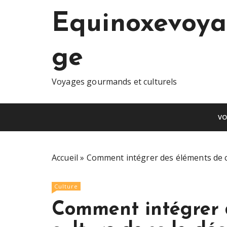
S
Equinoxevoya
k
i
p
ge
t
o
c
Voyages gourmands et culturels
o
n
VO
t
e
n
t
Accueil
»
Comment intégrer des éléments de cu
Culture
Comment intégrer 