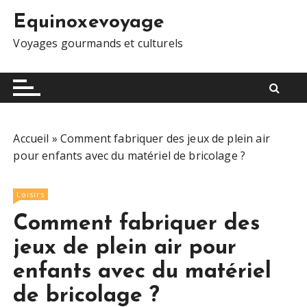
S
Equinoxevoyage
k
i
Voyages gourmands et culturels
p
t
o
c
o
Accueil
»
Comment fabriquer des jeux de plein air
n
pour enfants avec du matériel de bricolage ?
t
e
n
Loisirs
t
Comment fabriquer des
jeux de plein air pour
enfants avec du matériel
de bricolage ?