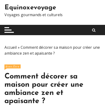
S
Equinoxevoyage
k
i
Voyages gourmands et culturels
p
t
o
c
o
Accueil
»
Comment décorer sa maison pour créer une
n
ambiance zen et apaisante ?
t
e
n
Bien-Être
t
Comment décorer sa
maison pour créer une
ambiance zen et
apaisante ?