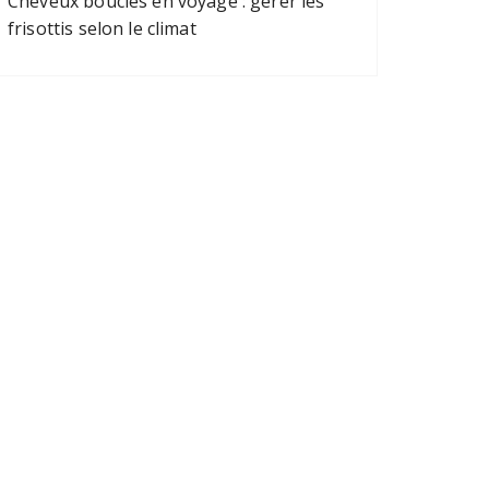
Cheveux bouclés en voyage : gérer les
frisottis selon le climat