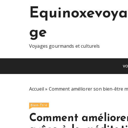
S
Equinoxevoya
k
i
p
ge
t
o
c
Voyages gourmands et culturels
o
n
VO
t
e
n
t
Accueil
»
Comment améliorer son bien-être men
Bien-Être
Comment améliorer